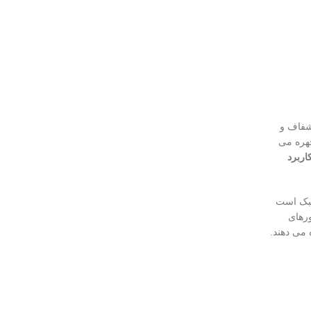
شفاف و
چهره می
اربرد
سبک است
ورهای
 می دهند.