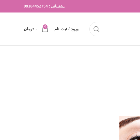
پشتیبانی : 09304452754
0
ورود / ثبت نام
۰
تومان