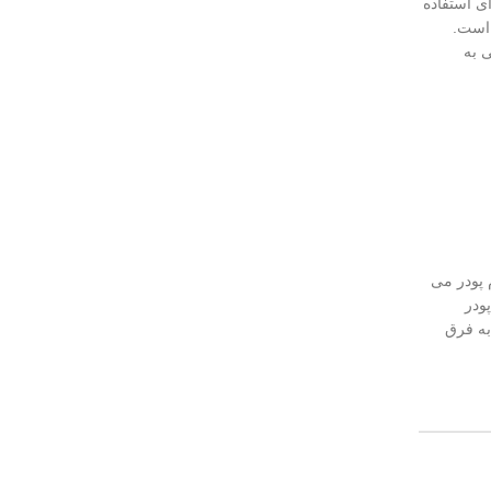
ی استفاده
 است.
 به
 پودر می
ودر
به فرق