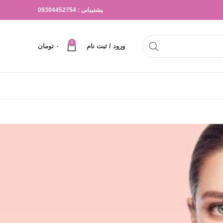
پشتیبانی : 09304452754
0
ورود / ثبت نام
۰
تومان