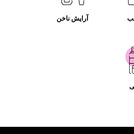
لب
آرایش ناخن
ی