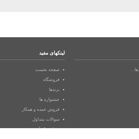
لینکهای مفید
دها…
صفحه نخست
فروشگاه
برندها
جشنواره ها
فروش عمده و همکار
سوالات متداول
مجله میک آپ