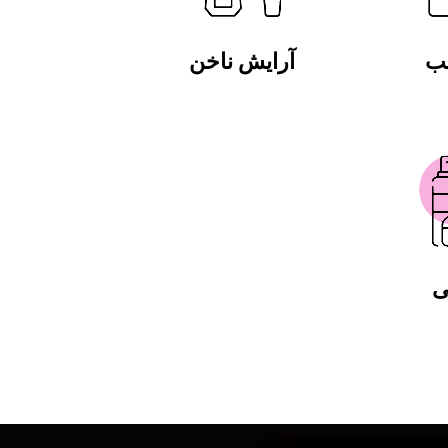
لب
آرایش ناخن
ی