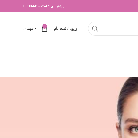
پشتیبانی : 09304452754
0
ورود / ثبت نام
۰
تومان