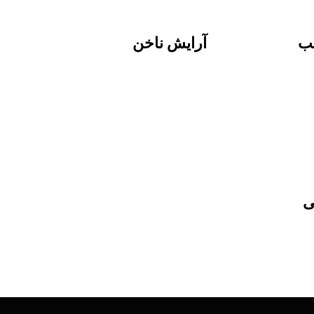
لب
آرایش ناخن
ی