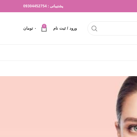
پشتیبانی : 09304452754
0
ورود / ثبت نام
۰
تومان