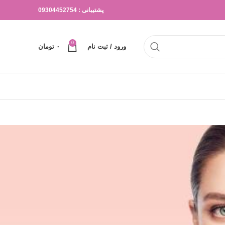
پشتیبانی : 09304452754
0
ورود / ثبت نام
۰
تومان