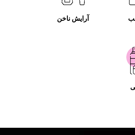
لب
آرایش ناخن
ی