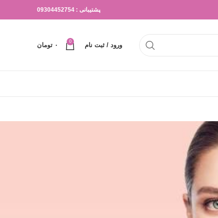
پشتیبانی : 09304452754
0
ورود / ثبت نام
۰
تومان