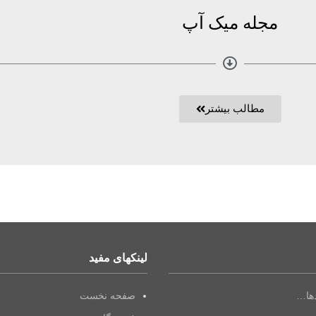
مجله میک آپ
مطالب بیشتر
لینکهای مفید
دها…
صفحه نخست