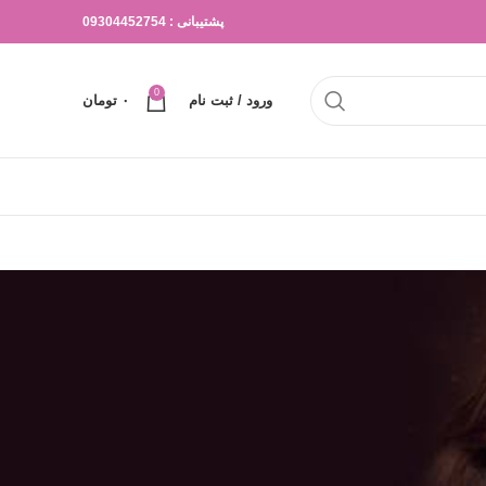
پشتیبانی : 09304452754
0
ورود / ثبت نام
۰
تومان