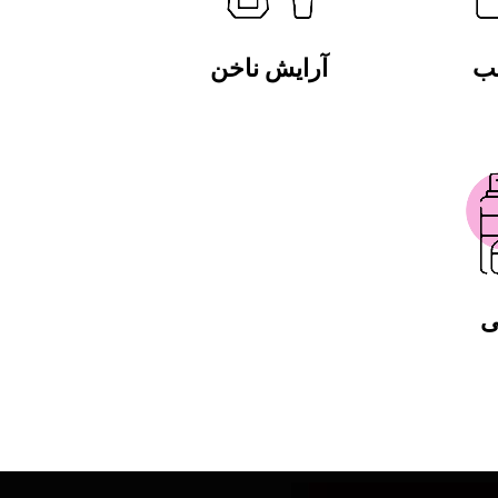
لب
آرایش ناخن
ی