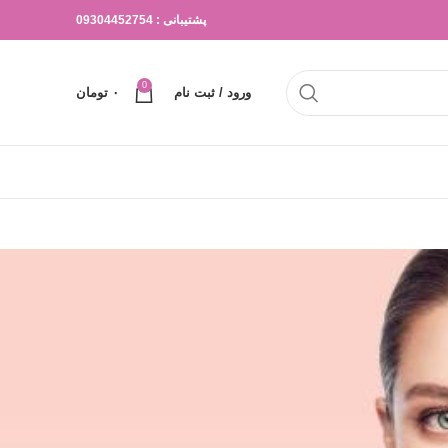
پشتیبانی : 09304452754
0
ورود / ثبت نام
۰
تومان