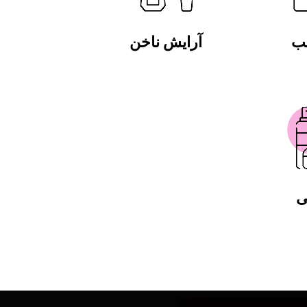
لب
آرایش ناخن
ی