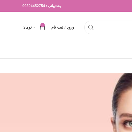
پشتیبانی : 09304452754
0
ورود / ثبت نام
۰
تومان