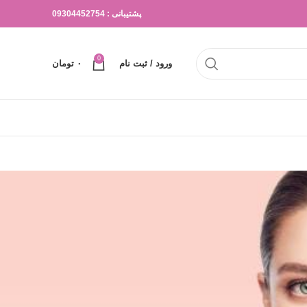
پشتیبانی : 09304452754
0
ورود / ثبت نام
۰
تومان