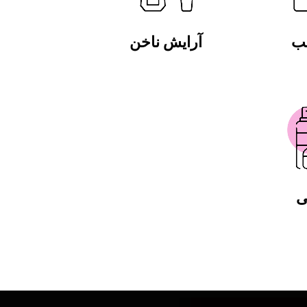
لب
آرایش ناخن
ی