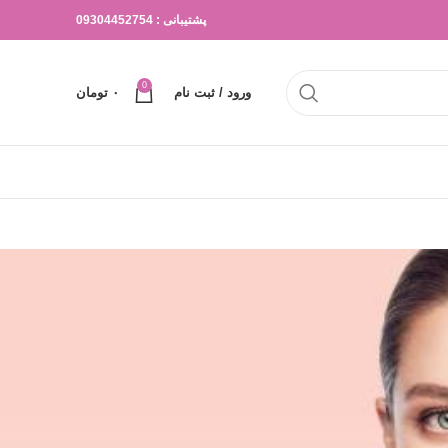
پشتیبانی : 09304452754
0
ورود / ثبت نام
۰
تومان