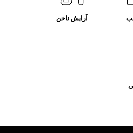
لب
آرایش ناخن
ی