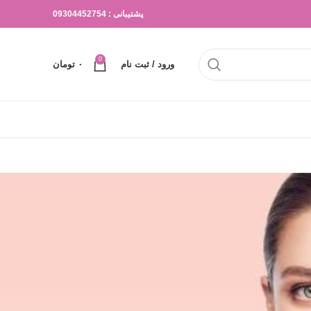
پشتیبانی : 09304452754
0
ورود / ثبت نام
۰
تومان