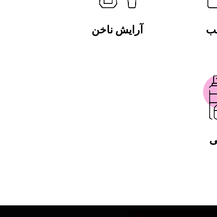
لب
آرایش ناخن
ی