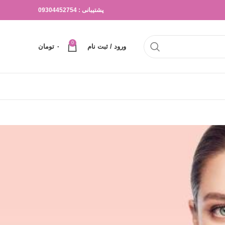
پشتیبانی : 09304452754
0
ورود / ثبت نام
۰
تومان