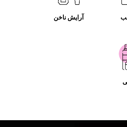
لب
آرایش ناخن
ی