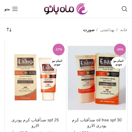
منو
خانه
بهداشتی
صورت
-17%
-15%
اتمام مو
اتمام مو
جودی
جودی
oil free spf 30 ضدآفتاب کرم
spf 25 ضدآفتاب کرم پودری
پودری الارو
الارو