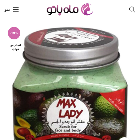
منو
-19%
اتمام مو
جودی