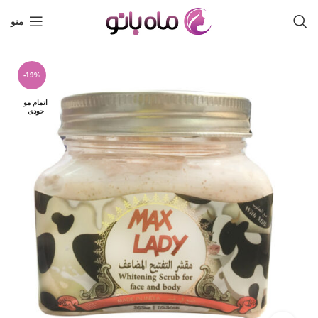
منو
-19%
اتمام مو
جودی