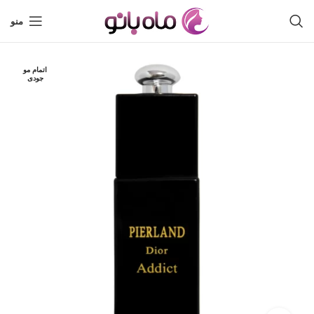
منو
اتمام مو
جودی