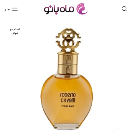
منو
اتمام مو
جودی