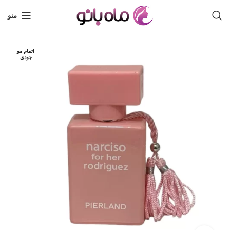
منو
اتمام مو
جودی