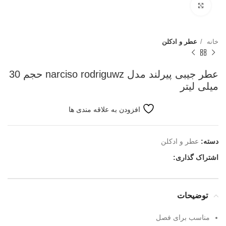
بزرگنمایی تصویر
خانه
عطر و ادکلن
عطر جیبی پیرلند مدل narciso rodriguwz حجم 30
میلی لیتر
افزودن به علاقه مندی ها
دسته:
عطر و ادکلن
اشتراک گذاری:
توضیحات
مناسب برای فصل