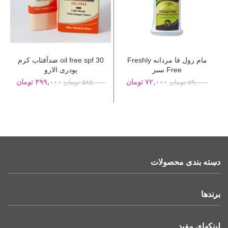
مام رول فا مردانه Freshly
oil free spf 30 ضدآفتاب کرم
Free سبز
پودری الارو
۷۲,۰۰۰
تومان
۴۹۹,۰۰۰
تومان
۸۹,۰۰۰
تومان
۵۸۵,۰۰۰
تومان
دسته بندی محصولات
برندها
لینکهای مفید