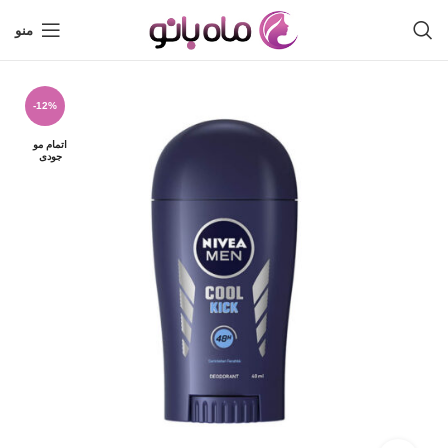
منو
-12%
اتمام مو
جودی