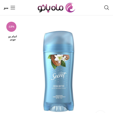
منو
-13%
اتمام مو
جودی