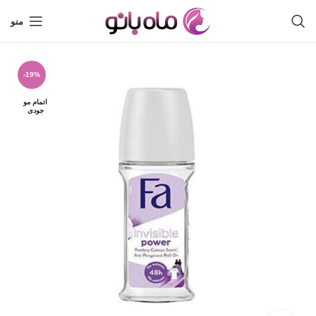
منو
-19%
اتمام مو
جودی