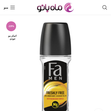
منو
-19%
اتمام مو
جودی