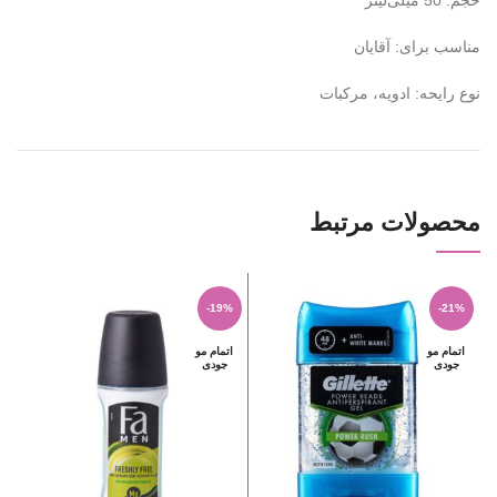
حجم: 50 میلی‌لیتر
مناسب برای: آقایان
نوع رایحه: ادویه، مرکبات
محصولات مرتبط
%
-19%
-21%
اتمام مو
اتمام مو
ا
جودی
جودی