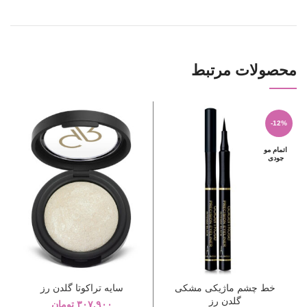
محصولات مرتبط
ا
-12%
اتمام مو
جودی
خط چشم ماژیکی مشکی
سایه تراکوتا گلدن رز
گلدن رز
۳۰۷,۹۰۰
تومان