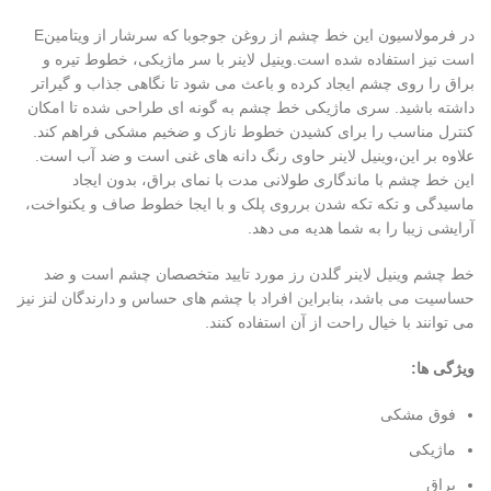
در فرمولاسیون این خط چشم از روغن جوجوبا که سرشار از ویتامینE
است نیز استفاده شده است.وینیل لاینر با سر ماژیکی، خطوط تیره و
براق را روی چشم ایجاد کرده و باعث می شود تا نگاهی جذاب و گیراتر
داشته باشید. سری ماژیکی خط چشم به گونه ای طراحی شده تا امکان
کنترل مناسب را برای کشیدن خطوط نازک و ضخیم مشکی فراهم کند.
علاوه بر این،وینیل لاینر حاوی رنگ دانه های غنی است و ضد آب است.
این خط چشم با ماندگاری طولانی مدت با نمای براق، بدون ایجاد
ماسیدگی و تکه تکه شدن برروی پلک و با ایجا خطوط صاف و یکنواخت،
آرایشی زیبا را به شما هدیه می دهد.
خط چشم وینیل لاینر گلدن رز مورد تایید متخصصان چشم است و ضد
حساسیت می باشد، بنابراین افراد با چشم های حساس و دارندگان لنز نیز
می توانند با خیال راحت از آن استفاده کنند.
ویژگی ها:
فوق مشکی
ماژیکی
براق