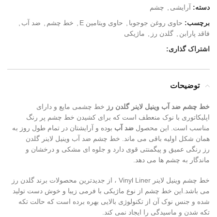
دسته:
آرایشی
,
چشم
برچسب:
حاوی روغن جوجوبا
,
حاوی ویتامین E
,
خط چشم
,
ضد آب
,
فاقد پارابن
,
گلدن رز
,
ماژیکی
اشتراک گذاری:
توضیحات
خط چشم ضد آب وینیل لاینر گلدن رز
خط چشمی مایع و دارای
اپلیکاتوری با نوک منعطف است که برای کشیدن خط چشم پر رنگ
مناسب است. این محصول
ضد آب
بوده و آرایشتان در تمام طول روز به
همان شکل اولیه باقی می ماند. خط چشم ضد آب وینیل لاینر گلدن
رز رنگی عمیق و پیگمنتی قوی دارد و جلوه ای مشکی و درخشان و
ماندگار به چشم ها می دهد.
خط چشم وینیل لاینر Vinyl Liner ، از جدیدترین محصولات برند گلدن رز
می باشد.این خط چشم از نوع ماژیکی با فرمی زیبا و خوش دست تولید
شده و جنس نوک آن از تکنولوژی بالایی بهره برده است که حالت تکه
تکه شدن و ماسیدگی را ایجاد نمی کند.