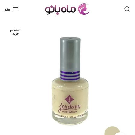
منو
اتمام مو
جودی